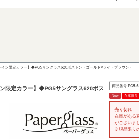
検索
ライン限定カラー】◆PG5サングラス620ボストン（ゴールド×ライトブラウン）
商品番号
PG5-6
ン限定カラー】◆PG5サングラス620ボス
New
在庫限り
売り切れ
在庫がある
がございま
※現品限り