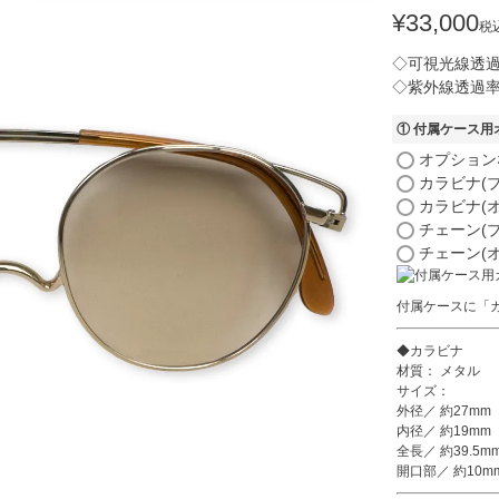
¥
33,000
税
◇可視光線透過
◇紫外線透過率
① 付属ケース
オプション
カラビナ(
カラビナ(
チェーン(
チェーン(
付属ケースに「
◆カラビナ
材質： メタル
サイズ：
外径／ 約27mm
内径／ 約19mm
全長／ 約39.5m
開口部／ 約10m