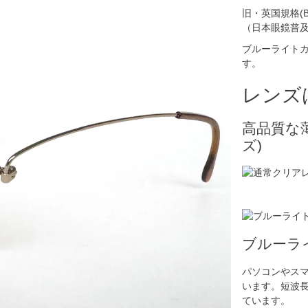
旧・英国規格(B
（日本眼鏡普
ブルーライト
す。
レンズ
高品質な
ズ)
ブルーラ
パソコンやス
います。短波
ています。