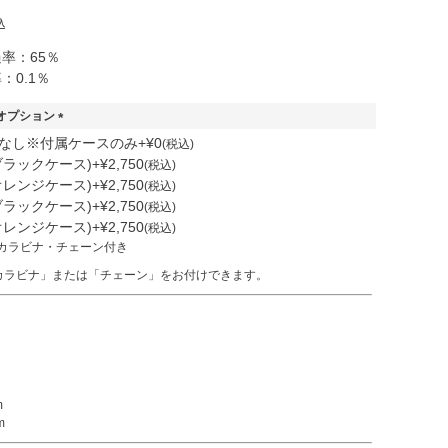
込
率：65％
：0.1％
用オプション
(
なし※付属ケースのみ
+
¥
0
税込
必
ブラックケース)
+
¥
2,750
税込
須
オレンジケース)
+
¥
2,750
税込
)
ブラックケース)
+
¥
2,750
税込
オレンジケース)
+
¥
2,750
税込
カラビナ」または「チェーン」をお付けできます。
m
m