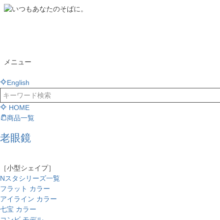
メニュー
English
HOME
商品一覧
老眼鏡
［小型シェイプ］
Nスタシリーズ一覧
フラット カラー
アイライン カラー
七宝 カラー
コンビ モデル