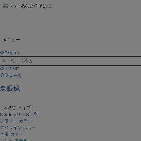
メニュー
English
HOME
商品一覧
老眼鏡
［小型シェイプ］
Nスタシリーズ一覧
フラット カラー
アイライン カラー
七宝 カラー
コンビ モデル