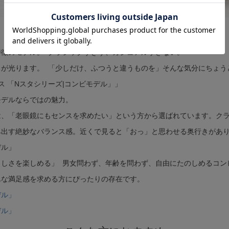
人とかぶらない一本を、自分らしく選ぶ。
徴のモデル。 クラシックすぎず、カジュアルすぎない。
が光ります。 「少しだけ、ふつうと違うものを」そんな気分にちょう
モデルならではの魅力。
は、「老眼鏡にもセンスを求めたい」という方から選ばれています。ク
み出す絶妙なバランス感。近くで見ると「おっ」と思わせる奥行きがあ
しさを楽しめる」 男女問わず、年齢を問わず、自由にたのしめるコン
んな満足感を求める方にぴったりの存在です。