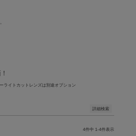
。
ダーリム
ボストン
ウェリントン
ボスリントン
バタフライ
ティアドロップ
グリーン
パープル
ブルー
グレー
イト
画！
ブルーライトカットレンズは別途オプション
詳細検索
4
件中
1
-
4
件表示