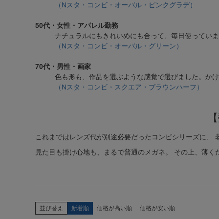
（Nスタ・コンビ・オーバル・ピンクグラデ）
50代・女性・アパレル勤務
キーワードで探す
ナチュラルにもきれいめにも合って、毎日使っていま
（Nスタ・コンビ・オーバル・グリーン）
複数キーワードで検索したい場合は、単語の間にスペ
70代・男性・画家
きます。
色も形も、作品を選ぶような感覚で選びました。かけ
例）オーバルのグレーだけ絞り込みたい場合「オー
（Nスタ・コンビ・スクエア・ブラウンハーフ）
価格帯で絞り込む（税抜価格）
〜
【
これまではレンズ代が別途必要だったコンビシリーズに、 老眼
見た目も掛け心地も、まるで普通のメガネ。 その上、薄く
並び替え
新着順
価格が高い順
価格が安い順