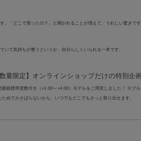
フレームのカタチから探す
す。「どこで買ったの？」と聞かれることが増えて、うれしい驚きです
オーバル
スクエア
アン
クラウンパント
ラウンド
ース(空白文字)を入れて検索で
カラーから探す
ていて気持ちが整うというか、自分らしくいられる一本です。
バル グレー」と入力
レッド
ピンク
イエロー
シルバー
ゴールド
ホワ
数量限定】オンラインショップだけの特別企
指定しない
鏡標準度数付き（+1.00～+4.00）モデルをご用意しました！ ※
たためてかさばらないから、いつでもどこでもさっと取り出せます。
検索する