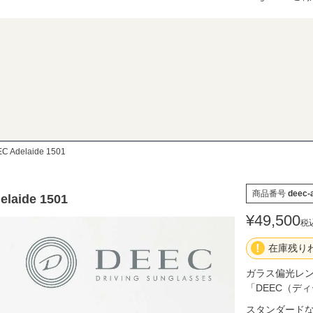
検索
C Adelaide 1501
商品番号
deec-
elaide 1501
¥
49,500
税
在庫残り
ガラス偏光レ
「DEEC（デ
スタンダード