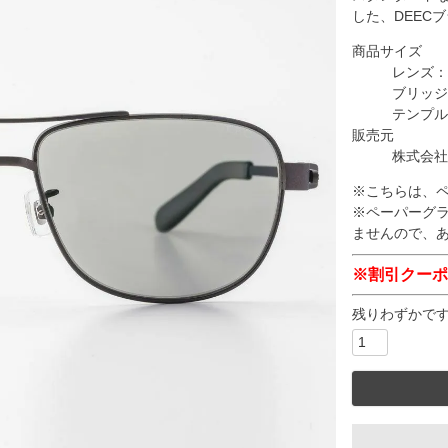
した、DEEC
商品サイズ
レンズ：
ブリッジ
テンプル
販売元
株式会社
※こちらは、
※ペーパーグ
ませんので、
※割引クーポ
残りわずかで