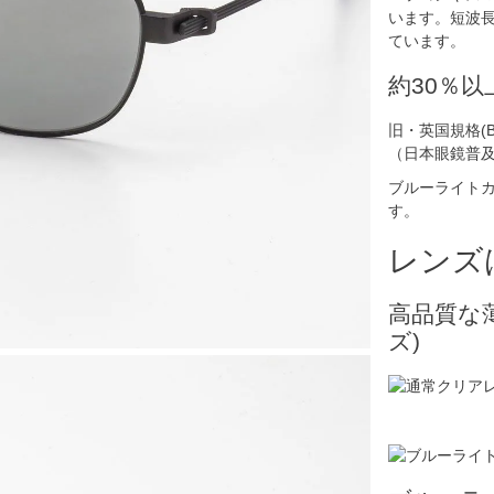
います。短波
ています。
約30％
旧・英国規格(B
（日本眼鏡普
ブルーライト
す。
レンズ
高品質な
ズ)