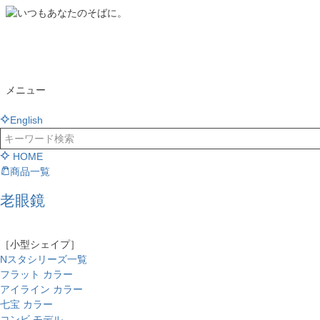
メニュー
English
HOME
商品一覧
老眼鏡
［小型シェイプ］
Nスタシリーズ一覧
フラット カラー
アイライン カラー
七宝 カラー
コンビ モデル