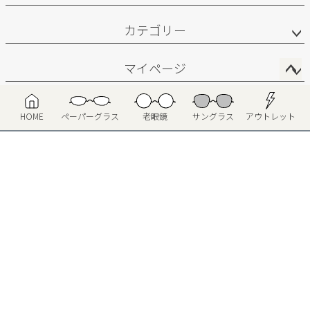
カテゴリー
マイページ
ペ
サポート
ー
HOME
ペーパーグラス
老眼鏡
サングラス
アウトレット
ジ
お問い合わせ
ト
ッ
プ
へ
会社概要
特定商取引法に基づく表示
個人情報の取扱