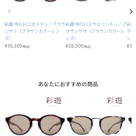
彩遊 YKO1-C2 ボストン／ブラウ
彩遊 YKO2-C3 ウェリントン／ブ
彩遊
ンデミ（ブラウンカラーレン
ラウンササ（ブラウンカラーレ
ラウ
ズ）
ンズ）
ンズ
¥
36,300
¥
38,500
¥
38
(税込)
(税込)
あなたにおすすめの商品