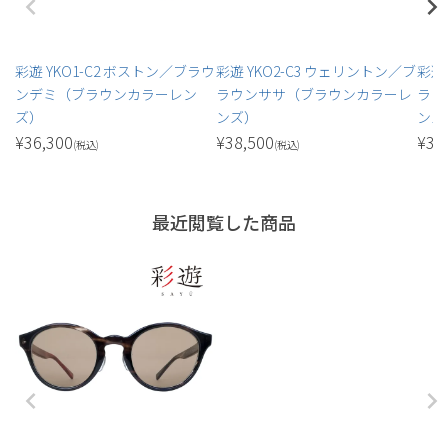
彩遊 YKO1-C2 ボストン／ブラウ
彩遊 YKO2-C3 ウェリントン／ブ
彩遊
ンデミ（ブラウンカラーレン
ラウンササ（ブラウンカラーレ
ラウ
ズ）
ンズ）
ンズ
¥
36,300
¥
38,500
¥
38
(税込)
(税込)
最近閲覧した商品