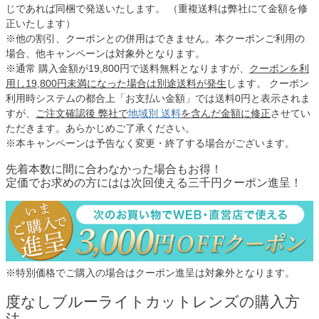
じであれば同梱で発送いたします。 （重複送料は弊社にて金額を修
正いたします）
※他の割引、クーポンとの併用はできません。本クーポンご利用の
場合、他キャンペーンは対象外となります。
※通常 購入金額が19,800円で送料無料となりますが、
クーポンを利
用し19,800円未満になった場合は別途送料が発生
します。 クーポン
利用時システムの都合上「お支払い金額」では送料0円と表示されま
すが、
ご注文確認後 弊社で
地域別 送料
を含んだ金額に修正
させてい
ただきます。あらかじめご了承ください。
※本キャンペーンは予告なく変更・終了する場合がございます。
先着本数に間に合わなかった場合もお得！
定価でお求めの方にはは次回使える三千円クーポン進呈！
※特別価格でご購入の場合はクーポン進呈は対象外となります。
度なしブルーライトカットレンズの購入方