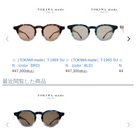
☆［TOKIWA made］T-1969 SU
☆［TOKIWA made］T-1965 SU
☆［TOKIW
N (color : BRD)
N (color : BLD)
N (color
¥
47,300
¥
47,300
¥
47,300
(税込)
(税込)
(
最近閲覧した商品