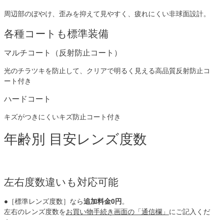
周辺部のぼやけ、歪みを抑えて見やすく、疲れにくい非球面設計。
各種コートも標準装備
マルチコート（反射防止コート）
光のチラツキを防止して、クリアで明るく見える高品質反射防止コ
ート付き
ハードコート
キズがつきにくいキズ防止コート付き
年齢別 目安レンズ度数
左右度数違いも対応可能
●［標準レンズ度数］なら
追加料金0円
。
左右のレンズ度数を
お買い物手続き画面の「通信欄」
にご記入くだ