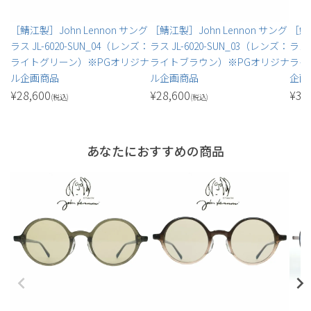
［鯖江製］John Lennon サング
［鯖江製］John Lennon サング
［鯖江
ラス JL-6020-SUN_04（レンズ：
ラス JL-6020-SUN_03（レンズ：
ラス 
ライトグリーン）※PGオリジナ
ライトブラウン）※PGオリジナ
ライ
ル企画商品
ル企画商品
企画
¥
28,600
¥
28,600
¥
35
(税込)
(税込)
あなたにおすすめの商品