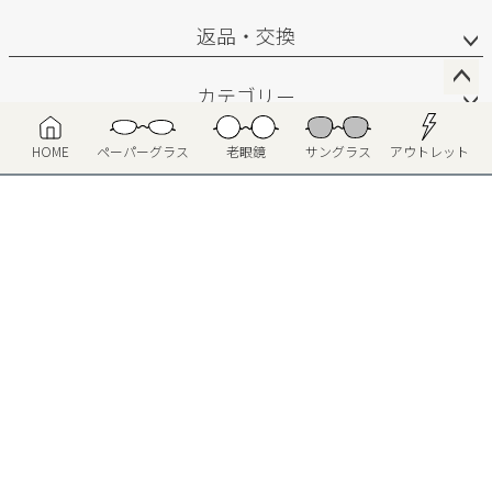
返品・交換
カテゴリー
ペー
ジト
HOME
ペーパーグラス
老眼鏡
サングラス
アウトレット
マイページ
ップ
へ
サポート
お問い合わせ
会社概要
特定商取引法に基づく表示