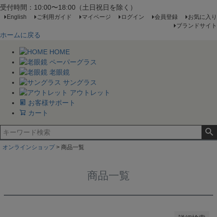
クラウンパント
受付時間：10:00〜18:00（土日祝日を除く）
ラウンド
English
ご利用ガイド
マイページ
ログイン
会員登録
お気に入り
バタフライ
ブランドサイト
ティアドロップ
ホームに戻る
HOME
カラーから探す
ペーパーグラス
レッド
老眼鏡
ピンク
サングラス
イエロー
アウトレット
グリーン
お客様サポート
パープル
カート
ブルー
グレー
シルバー
ゴールド
オンラインショップ
商品一覧
ホワイト
商品一覧
指定しない
検索する