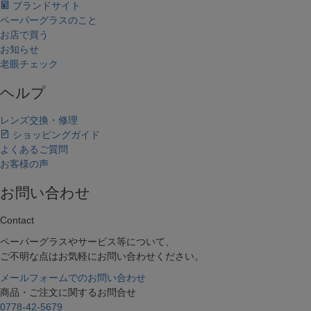
ブランドサイト
ペーパーグラスのこと
お店で買う
お知らせ
老眼チェック
キーワードで探す
ヘルプ
複数キーワードで検索したい場合は、単語の間にスペ
ース(空白文字)を入れて検索できます。
レンズ交換・修理
例）オーバルのグレーだけ絞り込みたい場合「オーバ
ショッピングガイド
ル グレー」と入力
よくあるご質問
お客様の声
価格帯で絞り込む（税抜価格）
お問い合わせ
〜
フレームのカタチから探す
Contact
オーバル
スクエア
ペーパーグラスやサービス等について、
アンダーリム
ご不明な点はお気軽にお問い合わせください。
ボストン
メールフォームでのお問い合わせ
ウェリントン
商品・ご注文に関するお問合せ
ボスリントン
0778-42-5679