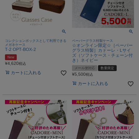
コレクションボックスとして利用できる
ペーパーグラス特製ケース
メガネケース
☆オンライン限定☆［ペーパー
T-2 OPT-BOX-2
グラス特製］カドーレ・Lサイ
ズ（ソフトケース・チェーン付
New
き）ネイビー
¥
4,620
税込
メール便対応
数量限定
カートに入れる
¥
5,500
税込
カートに入れる