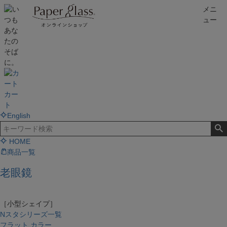
メニ
ュー
カー
ト
English
HOME
商品一覧
老眼鏡
［小型シェイプ］
Nスタシリーズ一覧
フラット カラー