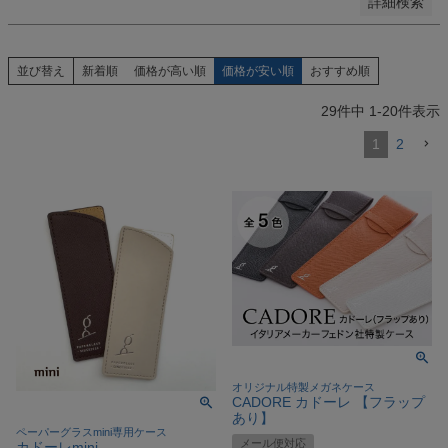
詳細検索
並び替え
新着順
価格が高い順
価格が安い順
おすすめ順
29
件中
1
-
20
件表示
1
2
オリジナル特製メガネケース
CADORE カドーレ 【フラップ
あり】
ペーパーグラスmini専用ケース
メール便対応
カドーレmini