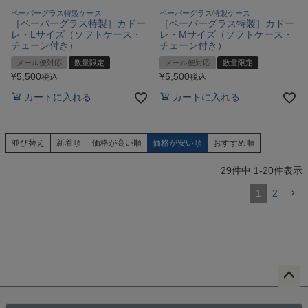
ペーパーグラス特製ケース
ペーパーグラス特製ケース
［ペーパーグラス特製］カドー
［ペーパーグラス特製］カドー
レ・Lサイズ（ソフトケース・
レ・Mサイズ（ソフトケース・
チェーン付き）
チェーン付き）
メール便対応
数量限定
メール便対応
数量限定
¥
5,500
¥
5,500
税込
税込
カートに入れる
カートに入れる
並び替え
新着順
価格が高い順
価格が安い順
おすすめ順
29
件中
1
-
20
件表示
1
2
ペー