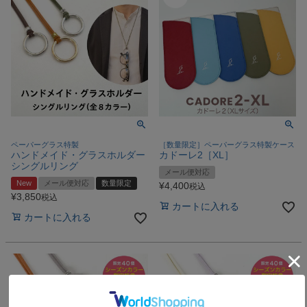
ペーパーグラス特製
［数量限定］ペーパーグラス特製ケース
ハンドメイド・グラスホルダー
カドーレ2［XL］
シングルリング
メール便対応
New
メール便対応
数量限定
¥
4,400
税込
¥
3,850
税込
カートに入れる
カートに入れる