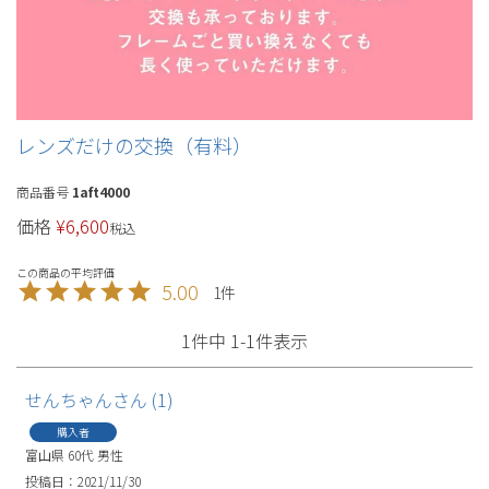
レンズだけの交換（有料）
商品番号
1aft4000
価格
¥
6,600
税込
5.00
1
1
件中
1
-
1
件表示
せんちゃん
1
購入者
富山県
60代
男性
投稿日
2021/11/30