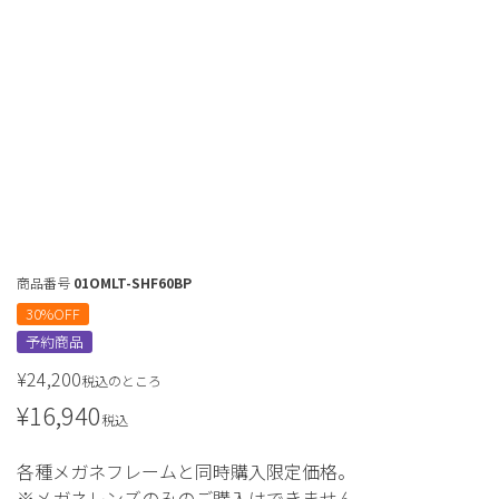
商品番号
01OMLT-SHF60BP
30%OFF
予約商品
¥
24,200
税込
のところ
¥
16,940
税込
各種メガネフレームと同時購入限定価格。
※メガネレンズのみのご購入はできません。