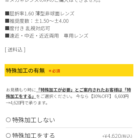
■屈折率1.60 薄型非球面レンズ
■推奨度数：±1.50〜±4.00
■度付き 乱視対応可
■遠近・中近・近近両用 専用レンズ
送料込
特殊加工の有無
(必須)
お見積もり時に
「特殊加工が必要」とご案内されたお客様は「特
殊加工をする」
をご選択ください。 今なら【30%OFF】 6,600円
→4,620円で承ります。
特殊加工しない
特殊加工をする
4,620
¥
+
税込