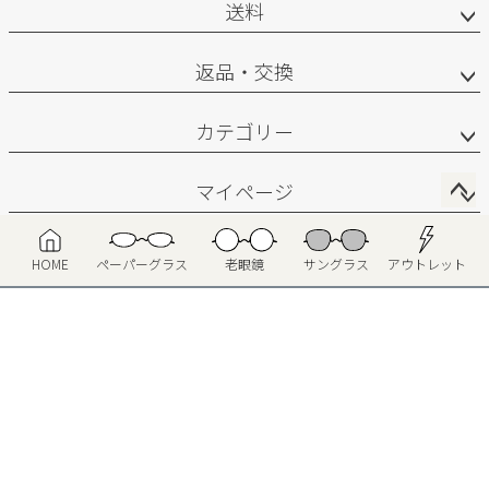
送料
返品・交換
カテゴリー
マイページ
ペ
サポート
ー
HOME
ペーパーグラス
老眼鏡
サングラス
アウトレット
ジ
お問い合わせ
ト
ッ
プ
へ
会社概要