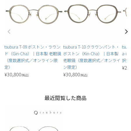
tsubura T-09 ボストン・ラウン
tsubura T-10 クラウンパント・
tsu
ド（Gin-Cha）｜日本製 老眼鏡
ボストン（Kin-Cha）｜日本製
a-
（度数選択式／オンライン限
老眼鏡（度数選択式／オンライ
択式
定）
ン限定）
¥
27
¥
30,800
¥
30,800
(税込)
(税込)
最近閲覧した商品