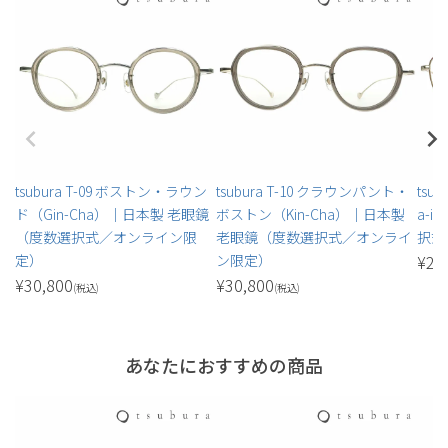
tsubura T-09 ボストン・ラウン
tsubura T-10 クラウンパント・
tsu
ド（Gin-Cha）｜日本製 老眼鏡
ボストン（Kin-Cha）｜日本製
a-
（度数選択式／オンライン限
老眼鏡（度数選択式／オンライ
択式
定）
ン限定）
¥
27
¥
30,800
¥
30,800
(税込)
(税込)
あなたにおすすめの商品