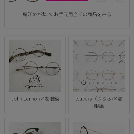
鯖江めがね × お手元用全ての商品をみる
John Lennon×老眼鏡
tsubura（つぶら)×老
眼鏡