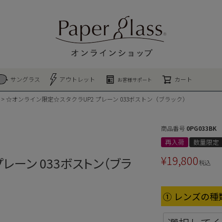
検索
サングラス
アウトレット
カート
お客様サポート
☆オンライン限定☆スタクラUP2 プレーン 033ボストン（ブラック）
商品番号
0PG033BK
再入荷
数量限定
¥
19,800
レーン 033ボストン（ブラ
税込
① レンズの種