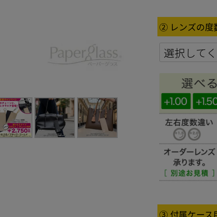
② レンズの度
③ 付属ケー