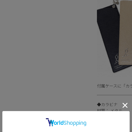
付属ケースに「カ
◆カラビナ
材質： メタル
サイズ：
外径／ 約27mm
内径／ 約19mm