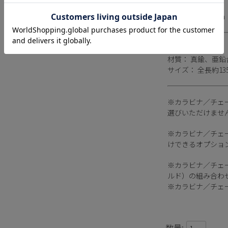
全長／ 約39.5mm
開口部／ 約10mm
◆チェーン
材質： 真鍮、亜鉛
サイズ： 全長約13
※カラビナ／チェ
選びいただけませ
※カラビナ／チェ
けできるオプショ
※カラビナ／チェ
ルド）の組み合わ
※カラビナ／チェ
数量: