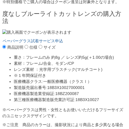
※特別価格でご購入の場合はクーポン進呈は対象外となります。
度なしブルーライトカットレンズの購入方
法
ペーパーグラス試着サービス申込
商品説明
仕様
サイズ
重さ：フレームのみ 約8g ／ レンズ約5g(＋1.00の場合)
素材：フレーム/合金、モダン/CP
レンズ素材 ：光学用プラスチック(マルチコート)
※１年間保証付き
医療機器クラス:一般医療機器（クラスⅠ）
製造販売届出番号:18B3X10027000001
医療機器製造業登録証:18BZ200087
第三種医療機器製造販売業許可証:18B3X10027
※ペーパーグラスは男性・女性ともお使いいただけるフリーサイズ
のユニセックスデザインです。
※ご注意 商品のカラーは、撮影状況により商品と多少異なる場合