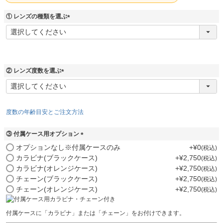
① レンズの種類を選ぶ
(
必
須
)
② レンズ度数を選ぶ
(
必
須
)
度数の年齢目安とご注文方法
③ 付属ケース用オプション
(
オプションなし※付属ケースのみ
+
¥
0
税込
必
カラビナ(ブラックケース)
+
¥
2,750
税込
須
カラビナ(オレンジケース)
+
¥
2,750
税込
)
チェーン(ブラックケース)
+
¥
2,750
税込
チェーン(オレンジケース)
+
¥
2,750
税込
付属ケースに「カラビナ」または「チェーン」をお付けできます。