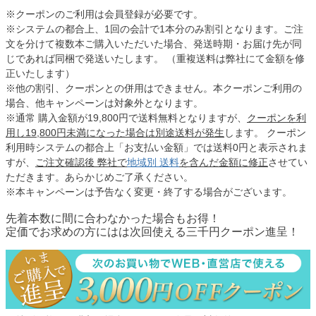
※クーポンのご利用は会員登録が必要です。
※システムの都合上、1回の会計で1本分のみ割引となります。ご注
文を分けて複数本ご購入いただいた場合、発送時期・お届け先が同
じであれば同梱で発送いたします。 （重複送料は弊社にて金額を修
正いたします）
※他の割引、クーポンとの併用はできません。本クーポンご利用の
場合、他キャンペーンは対象外となります。
※通常 購入金額が19,800円で送料無料となりますが、
クーポンを利
用し19,800円未満になった場合は別途送料が発生
します。 クーポン
利用時システムの都合上「お支払い金額」では送料0円と表示されま
すが、
ご注文確認後 弊社で
地域別 送料
を含んだ金額に修正
させてい
ただきます。あらかじめご了承ください。
※本キャンペーンは予告なく変更・終了する場合がございます。
先着本数に間に合わなかった場合もお得！
定価でお求めの方にはは次回使える三千円クーポン進呈！