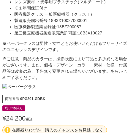
レンズ素材 ：光学用プラスチック(マルチコート)
※１年間保証付き
医療機器クラス:一般医療機器（クラスⅠ）
製造販売届出番号:18B3X10027000001
医療機器製造業登録証:18BZ200087
第三種医療機器製造販売業許可証:18B3X10027
※ペーパーグラスは男性・女性ともお使いいただけるフリーサイズ
のユニセックスデザインです。
※ご注意 商品のカラーは、撮影状況により商品と多少異なる場合
がございます。また、価格・デザイン・カラー・素材・仕様・付属
品等は改良の為、予告無く変更される場合がございます。あらかじ
めご了承ください。
商品番号
0PG201-GDBK
残り2本限り
¥
24,200
税込
在庫残りわずか！購入のチャンスをお見逃しなく