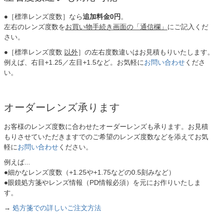
●［標準レンズ度数］なら
追加料金0円
。
左右のレンズ度数を
お買い物手続き画面の「通信欄」
にご記入くだ
さい。
●［標準レンズ度数
以外
］の左右度数違いはお見積もりいたします。
例えば、右目+1.25／左目+1.5など。お気軽に
お問い合わせ
くださ
い。
オーダーレンズ承ります
お客様のレンズ度数に合わせたオーダーレンズも承ります。お見積
もりさせていただきますでのご希望のレンズ度数などを添えてお気
軽に
お問い合わせ
ください。
例えば...
●細かなレンズ度数（+1.25や+1.75などの0.5刻みなど）
●眼鏡処方箋やレンズ情報（PD情報必須）を元にお作りいたしま
す。
→
処方箋での詳しいご注文方法