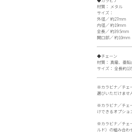
◆カラビナ
材質： メタル
サイズ：
外径／ 約27mm
内径／ 約19mm
全長／ 約39.5mm
開口部／ 約10mm
◆チェーン
材質： 真鍮、亜鉛
サイズ： 全長約13
※カラビナ／チェ
選びいただけませ
※カラビナ／チェ
けできるオプショ
※カラビナ／チェ
ルド）の組み合わ