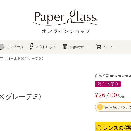
検索
サングラス
アウトレット
カート
お客様サポート
クエア（ゴールド×グレーデミ）
商品番号
0PG202-NG
残り1本限り
¥
26,400
ド×グレーデミ）
税込
在庫残りわず
① レンズの種