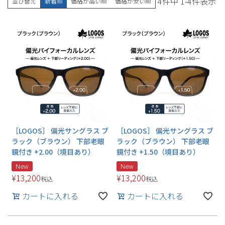
4
件中
1
-
4
件表示
並び替え
新着順
価格が高い順
価格が安い順
［LOGOS］ 偏光サングラス ブ
［LOGOS］ 偏光サングラス ブ
ラック（ブラウン） 下部老眼
ラック（ブラウン） 下部老眼
鏡付き +2.00（境目あり）
鏡付き +1.50（境目あり）
New
New
¥
13,200
¥
13,200
税込
税込
カートに入れる
カートに入れる