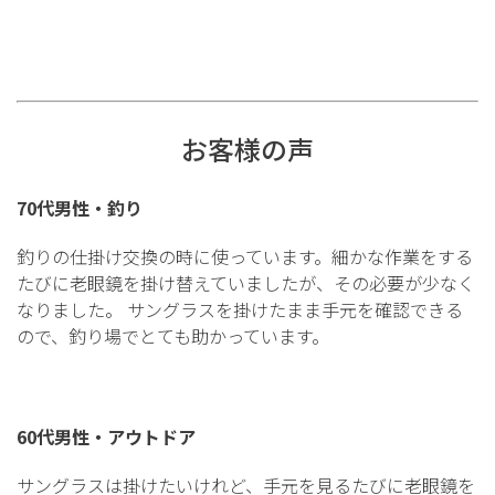
オーバル
スクエア
アンダーリム
ボストン
ウェリントン
お客様の声
ボスリントン
クラウンパント
70代男性・釣り
ラウンド
バタフライ
釣りの仕掛け交換の時に使っています。細かな作業をする
ティアドロップ
たびに老眼鏡を掛け替えていましたが、その必要が少なく
なりました。 サングラスを掛けたまま手元を確認できる
ので、釣り場でとても助かっています。
カラーから探す
レッド
ピンク
60代男性・アウトドア
イエロー
サングラスは掛けたいけれど、手元を見るたびに老眼鏡を
グリーン