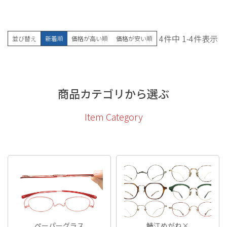
4
件中
1
-
4
件表示
並び替え
新着順
価格が高い順
価格が安い順
商品カテゴリから選ぶ
Item Category
ペーパーグラス
鯖江めがね×