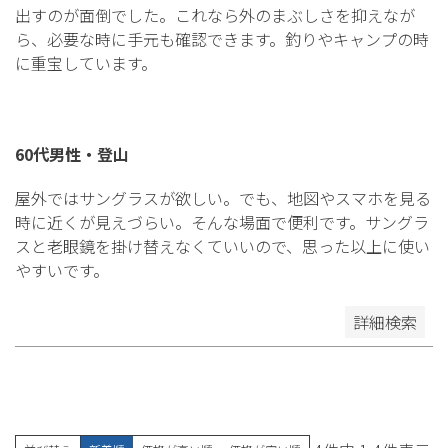
出すのが面倒でした。これなら外のまぶしさを抑えなが
パープル
ら、必要な時に手元も確認できます。釣りやキャンプの時
ブルー
に重宝しています。
グレー
シルバー
ゴールド
60代男性・登山
ホワイト
屋外ではサングラスが欲しい。でも、地図やスマホを見る
時に近くが見えづらい。そんな場面で便利です。サングラ
指定しない
スと老眼鏡を掛け替えなくていいので、思った以上に使い
やすいです。
検索する
詳細検索