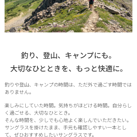
キーワードで探す
複数キーワードで検索したい場合は、単語の間にスペース
釣り、登山、キャンプにも。
(空白文字)を入れて検索できます。
例）オーバルのグレーだけ絞り込みたい場合「オーバル
大切なひとときを、もっと快適に。
グレー」と入力
釣りや登山、キャンプの時間は、ただ外で過ごす時間では
ありません。
価格帯で絞り込む（税抜価格）
楽しみにしていた時間。気持ちがほどける時間。自分らし
〜
く過ごせる、大切なひととき。
そんな時間を、少しでも心地よく楽しんでいただきたい。
フレームのカタチから探す
サングラスを掛けたまま、手元も確認しやすい一本とし
て、ぜひおすすめしたいサングラスです。