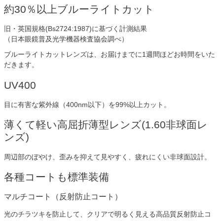
約30％以上ブルーライトカット
旧・英国規格(Bs2724:1987)に基づく計測結果
（日本眼鏡普及光学機器検査協会調べ）
ブルーライトカットレンズは、お届けまでに1週間ほどお時間をいた
だきます。
UV400
目に有害な紫外線（400nm以下）を99%以上カット。
薄くて軽い高屈折薄型レンズ(1.60非球面レ
ンズ)
周辺部のぼやけ、歪みを抑えて見やすく、疲れにくい非球面設計。
各種コートも標準装備
マルチコート（反射防止コート）
光のチラツキを防止して、クリアで明るく見える高品質反射防止コ