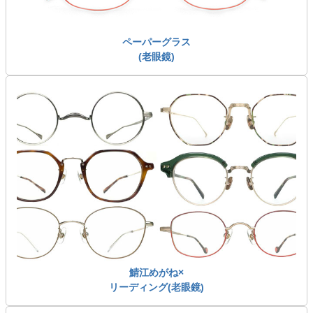
ペーパーグラス
(老眼鏡)
鯖江めがね×
リーディング(老眼鏡)