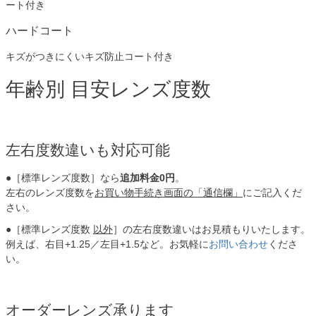
ート付き
ハードコート
キズがつきにくいキズ防止コート付き
年齢別 目安レンズ度数
左右度数違いも対応可能
●［標準レンズ度数］なら
追加料金0円
。
左右のレンズ度数を
お買い物手続き画面の「通信欄」
にご記入くだ
さい。
●［標準レンズ度数
以外
］の左右度数違いはお見積もりいたします。
例えば、右目+1.25／左目+1.5など。お気軽に
お問い合わせ
くださ
い。
オーダーレンズ承ります