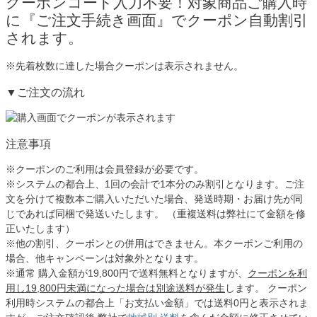
クーポンコード入力不要！対象商品ご購入時
に
『ご注文手続き画面』
で
クーポン自動割引
されます。
※先着枚数に達した場合クーポンは表示されません。
▼ご注文の流れ
注意事項
※クーポンのご利用は会員登録が必要です。
※システムの都合上、1回の会計で1本分のみ割引となります。ご注
文を分けて複数本ご購入いただいた場合、発送時期・お届け先が同
じであれば同梱で発送いたします。 （重複送料は弊社にて金額を修
正いたします）
※他の割引、クーポンとの併用はできません。本クーポンご利用の
場合、他キャンペーンは対象外となります。
※通常 購入金額が19,800円で送料無料となりますが、
クーポンを利
用し19,800円未満になった場合は別途送料が発生
します。 クーポン
利用時システムの都合上「お支払い金額」では送料0円と表示されま