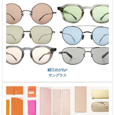
鯖江めがね×
サングラス