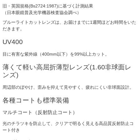
旧・英国規格(Bs2724:1987)に基づく計測結果
（日本眼鏡普及光学機器検査協会調べ）
ブルーライトカットレンズは、お届けまでに1週間ほどお時間をいた
だきます。
UV400
目に有害な紫外線（400mm以下）を99%以上カット。
薄くて軽い高屈折薄型レンズ(1.60非球面レ
ンズ)
周辺部のぼやけ、歪みを抑えて見やすく、疲れにくい非球面設計。
各種コートも標準装備
マルチコート（反射防止コート）
光のチラツキを防止して、クリアで明るく見える高品質反射防止コ
ート付き