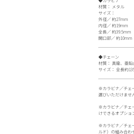
◆カラビナ
材質： メタル
サイズ：
外径／ 約27mm
内径／ 約19mm
全長／ 約39.5mm
開口部／ 約10mm
◆チェーン
材質： 真鍮、亜鉛
サイズ： 全長約13
※カラビナ／チェ
選びいただけませ
※カラビナ／チェ
けできるオプショ
※カラビナ／チェ
ルド）の組み合わ