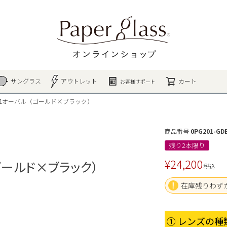
検索
サングラス
アウトレット
カート
お客様サポート
201オーバル（ゴールド×ブラック）
商品番号
0PG201-GD
残り2本限り
¥
24,200
ゴールド×ブラック）
税込
在庫残りわず
① レンズの種