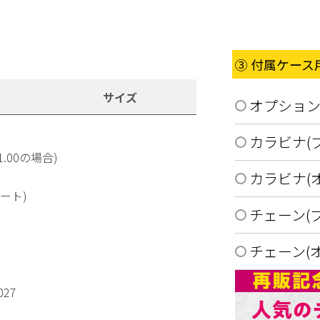
③ 付属ケー
サイズ
オプショ
カラビナ(
.00の場合)
カラビナ(
ート)
チェーン(
チェーン(
27