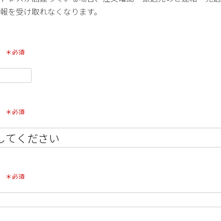
報を受け取れなくなります。
号
(必須)
県
(必須)
村
(必須)