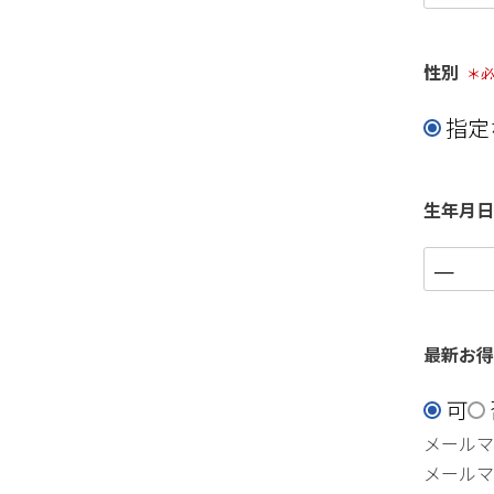
性別
(必
指定
生年月
最新お
可
メールマ
メールマ