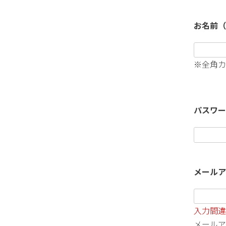
お名前
※全角カ
パスワ
メール
入力間違
メールア