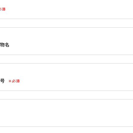
須)
物名
番号
(必須)