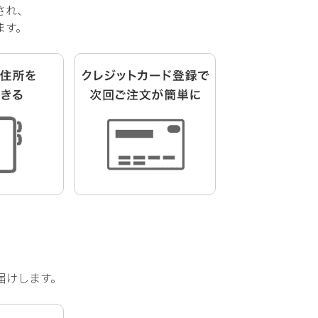
され、
ます。
届けします。