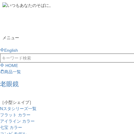
メニュー
English
HOME
商品一覧
老眼鏡
［小型シェイプ］
Nスタシリーズ一覧
フラット カラー
アイライン カラー
七宝 カラー
コンビ モデル