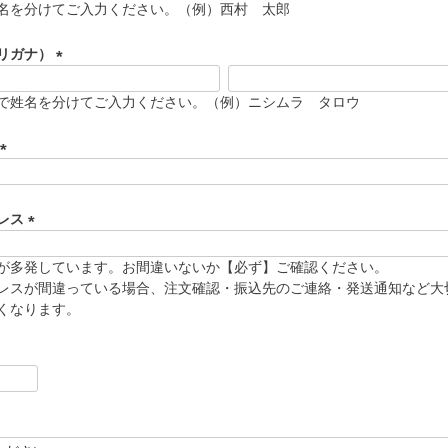
名を分けてご入力ください。（例）西村 太郎
リガナ）
(
必
で姓名を分けてご入力ください。（例）ニシムラ タロウ
須
)
(
必
須
レス
)
(
必
が多発しています。お間違いないか【必ず】ご確認ください。
須
レスが間違っている場合、注文確認・振込先のご連絡・発送通知など大
)
くなります。