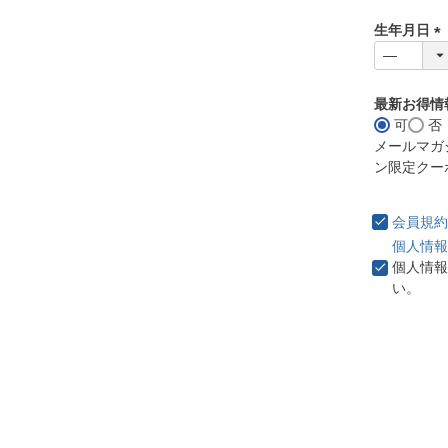
必
生年月日
須
)
(
必
須
最新お得情
)
可
否
メールマガ
ン限定クー
会員規約
個人情報
個人情報
い。