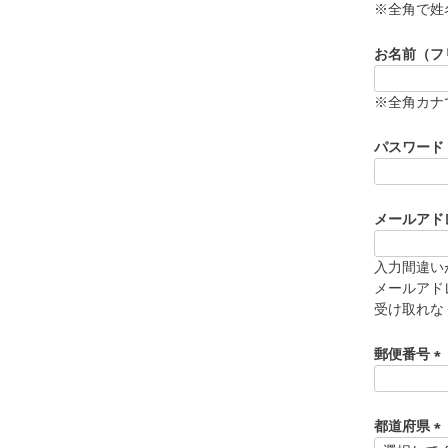
必
※全角で姓
須
)
お名前（フ
※全角カナ
パスワード
メールアド
入力間違い
メールアド
受け取れな
郵便番号
(
必
須
都道府県
)