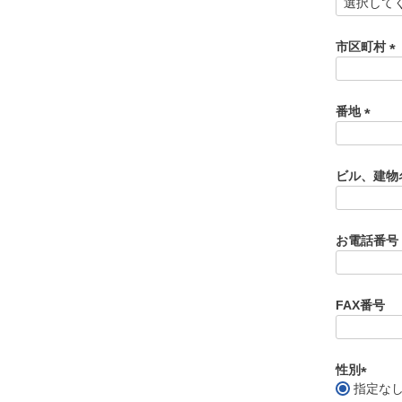
(
必
須
市区町村
)
(
必
須
番地
)
(
必
須
ビル、建物
)
お電話番号
FAX番号
性別
指定な
(