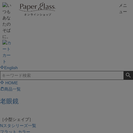
メニ
ュー
カー
ト
English
HOME
商品一覧
老眼鏡
［小型シェイプ］
Nスタシリーズ一覧
フラット カラー