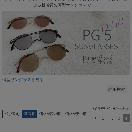
ピンク
せる新感覚の薄型サングラスです。
イエロー
グリーン
パープル
ブルー
グレー
シルバー
ゴールド
ホワイト
指定しない
検索する
薄型サングラスを見る
詳細検索
97
件中
91
-
97
件表示
並び替え
新着順
価格が高い順
価格が安い順
1
…
3
4