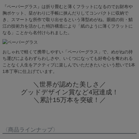
『ペーパーグラス』は折り畳むと薄くフラットになるのでお財布や
胸ポケット、栞がわりに手帳に挟んだりしてコンパクトに収納で
き、スマートな所作で取り出せるという薄型めがね。眼鏡の街・鯖
江の技術力を活かした特許構造により「紙のように薄くフラットに
なる」ことから名付けられました。
おしゃれで軽くて携帯しやすい「ペーパーグラス」で、めがねの持
ち運びによるわずらわしさや、いくつになっても好奇心を奪われる
ことなく人生をアクティブに楽しんでいただきたいという想いで1本
1本丁寧に仕上げています。
＼世界が認めた美しさ／
グッドデザイン賞など4冠達成！
＼累計15万本を突破！／
〈商品ラインナップ〉