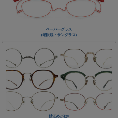
ペーパーグラス
(老眼鏡・サングラス)
鯖江めがね×