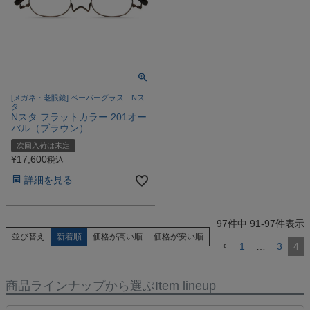
[メガネ・老眼鏡] ペーパーグラス Nス
タ
Nスタ フラットカラー 201オー
バル（ブラウン）
次回入荷は未定
¥
17,600
税込
詳細を見る
97
件中
91
-
97
件表示
並び替え
新着順
価格が高い順
価格が安い順
1
…
3
4
商品ラインナップから選ぶ
Item lineup