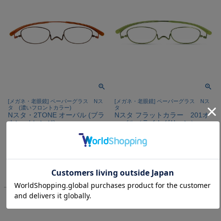
[メガネ・老眼鏡] ペーパーグラス Nス
[メガネ・老眼鏡] ペーパーグラス Nス
タ (濃いフロントカラー)
タ
Nスタ・2TONE オーバル (ブラ
Nスタ フラットカラー 201オ
ウン×オレンジ)
ーバル（ライトグリーン）
再入荷
残り2本限り
再入荷
残り3本限り
¥
22,000
次回入荷は未定
税込
¥
17,600
税込
詳細を見る
詳細を見る