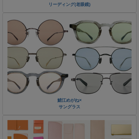
リーディング(老眼鏡)
鯖江めがね×
サングラス