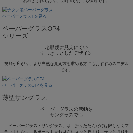
素材とされており、長時間かけても快適です。
ース(空白文字)を入れて検索できます。
例）オーバルのグレーだけ絞り込みたい場合「オーバ
ペーパーグラスTを見る
ル グレー」と入力
ペーパーグラスOP4
価格帯で絞り込む（税抜価格）
シリーズ
〜
老眼鏡に見えにくい
フレームのカタチから探す
すっきりとしたデザイン
オーバル
スクエア
視野が広がり、より自然な見え方を求める方にもおすすめのモデル
アンダーリム
です。
ボストン
ウェリントン
ボスリントン
ペーパーグラスOP4を見る
クラウンパント
薄型サングラス
ラウンド
バタフライ
ペーパーグラスの感動を
ティアドロップ
サングラスでも
カラーから探す
「ペーパーグラス・サングラス」は、折りたたんだ時は限りなくフ
レッド
ラットになり、胸ポケットやお財布にスッと収まり、サッと取り出