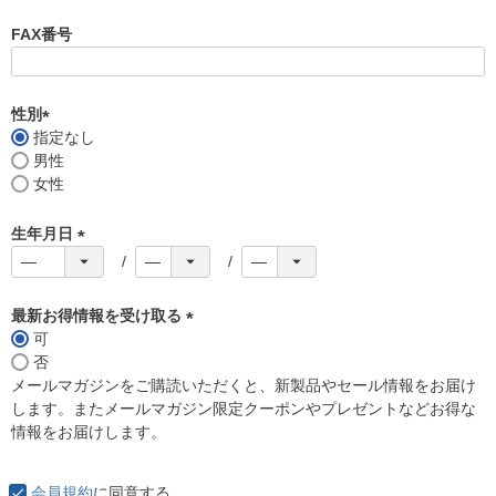
必
須
FAX番号
)
性別
指定なし
(
男性
必
女性
須
)
生年月日
(
必
須
最新お得情報を受け取る
)
可
(
否
必
メールマガジンをご購読いただくと、新製品やセール情報をお届け
須
します。またメールマガジン限定クーポンやプレゼントなどお得な
)
情報をお届けします。
会員規約
に同意する