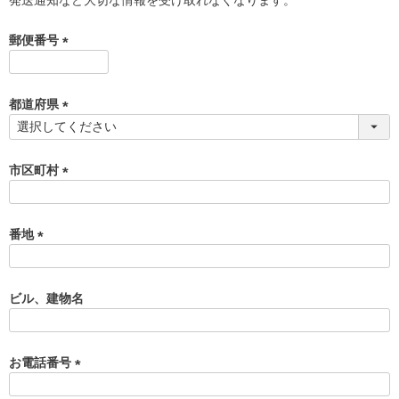
郵便番号
(
必
須
都道府県
)
(
必
須
市区町村
)
(
必
須
番地
)
(
必
須
ビル、建物名
)
お電話番号
(