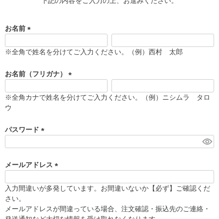
下記の内容をご入力の上、お進みください。
お名前
(
必
※全角で姓名を分けてご入力ください。（例）西村 太郎
須
)
お名前（フリガナ）
(
必
※全角カナで姓名を分けてご入力ください。（例）ニシムラ タロ
須
ウ
)
パスワード
(
必
須
メールアドレス
)
(
必
入力間違いが多発しています。お間違いないか【必ず】ご確認くだ
須
さい。
)
メールアドレスが間違っている場合、注文確認・振込先のご連絡・
発送通知など大切な情報を受け取れなくなります。