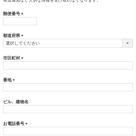
郵便番号
(
必
須
都道府県
)
(
必
須
市区町村
)
(
必
須
番地
)
(
必
須
ビル、建物名
)
お電話番号
(