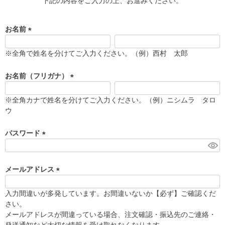
下記の内容をご入力の上、お進みください。
お名前
(
必
※全角で姓名を分けてご入力ください。（例）西村 太郎
須
)
お名前（フリガナ）
(
必
※全角カナで姓名を分けてご入力ください。（例）ニシムラ タロ
須
ウ
)
パスワード
(
必
須
メールアドレス
)
(
必
入力間違いが多発しています。お間違いないか【必ず】ご確認くだ
須
さい。
)
メールアドレスが間違っている場合、注文確認・振込先のご連絡・
発送通知など大切な情報を受け取れなくなります。