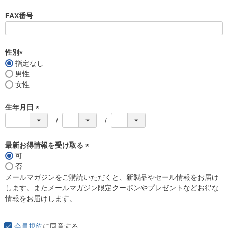
必
須
FAX番号
)
性別
指定なし
(
男性
必
女性
須
)
生年月日
(
必
須
最新お得情報を受け取る
)
可
(
否
必
メールマガジンをご購読いただくと、新製品やセール情報をお届け
須
します。またメールマガジン限定クーポンやプレゼントなどお得な
)
情報をお届けします。
会員規約
に同意する