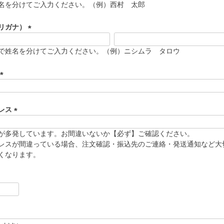
名を分けてご入力ください。（例）西村 太郎
リガナ）
(
必
で姓名を分けてご入力ください。（例）ニシムラ タロウ
須
)
(
必
須
レス
)
(
必
が多発しています。お間違いないか【必ず】ご確認ください。
須
レスが間違っている場合、注文確認・振込先のご連絡・発送通知など大
)
くなります。