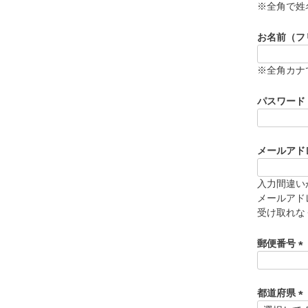
必
※全角で姓
須
)
お名前（フ
※全角カナ
パスワード
メールアド
入力間違い
メールアド
受け取れな
郵便番号
(
必
須
都道府県
)