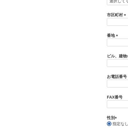
(
必
須
市区町村
)
(
必
須
番地
)
(
必
須
ビル、建物
)
お電話番号
FAX番号
性別
指定な
(