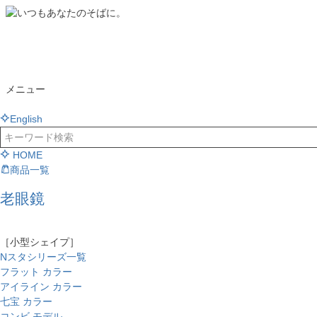
メニュー
English
HOME
商品一覧
老眼鏡
［小型シェイプ］
Nスタシリーズ一覧
フラット カラー
アイライン カラー
七宝 カラー
コンビ モデル