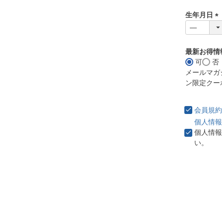
必
生年月日
須
)
(
必
須
最新お得情
)
可
否
メールマガ
ン限定クー
会員規約
個人情報
個人情報
い。