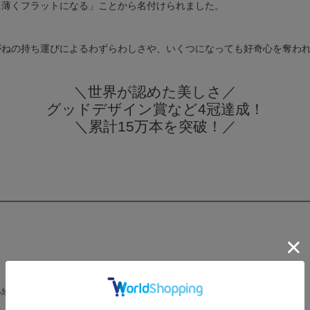
に薄くフラットになる」ことから名付けられました。
がねの持ち運びによるわずらわしさや、いくつになっても好奇心を奪わ
＼世界が認めた美しさ／
グッドデザイン賞など4冠達成！
＼累計15万本を突破！／
長く愛されてきた定番モデル
心地とフィット感にこだわって改良されています。