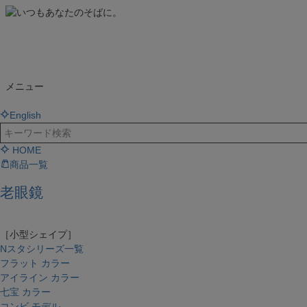
メニュー
English
HOME
商品一覧
老眼鏡
［小型シェイプ］
Nスタシリーズ一覧
フラット カラー
アイライン カラー
七宝 カラー
コンビ モデル