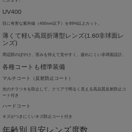
UV400
目に有害な紫外線（400nm以下）を99%以上カット。
薄くて軽い高屈折薄型レンズ(1.60非球面レ
ンズ)
周辺部のぼやけ、歪みを抑えて見やすく、疲れにくい非球面設計。
各種コートも標準装備
マルチコート（反射防止コート）
光のチラツキを防止して、クリアで明るく見える高品質反射防止コ
ート付き
ハードコート
キズがつきにくいキズ防止コート付き
年齢別 目安レンズ度数