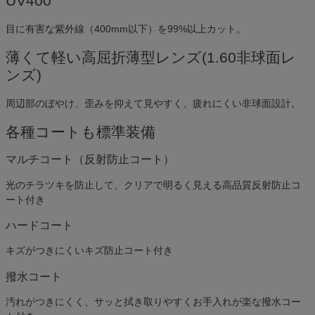
UV400
目に有害な紫外線（400mm以下）を99%以上カット。
薄くて軽い高屈折薄型レンズ(1.60非球面レ
ンズ)
周辺部のぼやけ、歪みを抑えて見やすく、疲れにくい非球面設計。
各種コートも標準装備
マルチコート（反射防止コート）
光のチラツキを防止して、クリアで明るく見える高品質反射防止コ
ート付き
ハードコート
キズがつきにくいキズ防止コート付き
撥水コート
汚れがつきにくく、サッと拭き取りやすくお手入れが楽な撥水コー