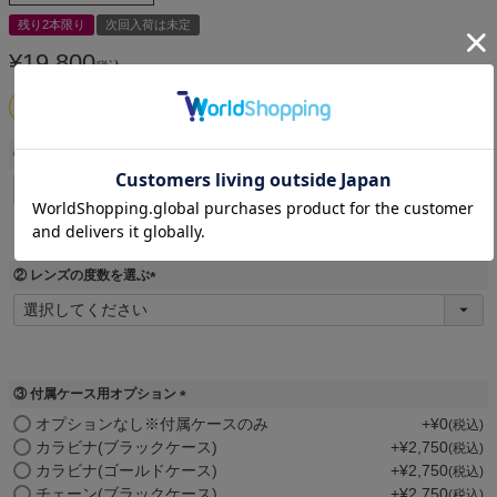
残り2本限り
次回入荷は未定
¥
19,800
税込
在庫残りわずか！購入のチャンスをお見逃しなく
① レンズの種類を選ぶ
(
必
須
)
② レンズの度数を選ぶ
(
必
須
)
③ 付属ケース用オプション
(
オプションなし※付属ケースのみ
+
¥
0
税込
必
カラビナ(ブラックケース)
+
¥
2,750
税込
須
カラビナ(ゴールドケース)
+
¥
2,750
税込
)
チェーン(ブラックケース)
+
¥
2,750
税込