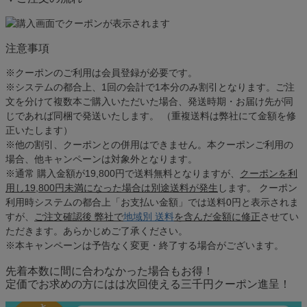
注意事項
※クーポンのご利用は会員登録が必要です。
※システムの都合上、1回の会計で1本分のみ割引となります。ご注
文を分けて複数本ご購入いただいた場合、発送時期・お届け先が同
じであれば同梱で発送いたします。 （重複送料は弊社にて金額を修
正いたします）
※他の割引、クーポンとの併用はできません。本クーポンご利用の
場合、他キャンペーンは対象外となります。
※通常 購入金額が19,800円で送料無料となりますが、
クーポンを利
用し19,800円未満になった場合は別途送料が発生
します。 クーポン
利用時システムの都合上「お支払い金額」では送料0円と表示されま
すが、
ご注文確認後 弊社で
地域別 送料
を含んだ金額に修正
させてい
ただきます。あらかじめご了承ください。
※本キャンペーンは予告なく変更・終了する場合がございます。
先着本数に間に合わなかった場合もお得！
定価でお求めの方にはは次回使える三千円クーポン進呈！