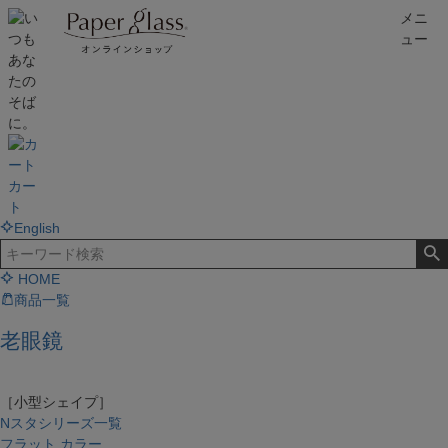
メニ
ュー
カー
ト
English
HOME
商品一覧
老眼鏡
［小型シェイプ］
Nスタシリーズ一覧
フラット カラー