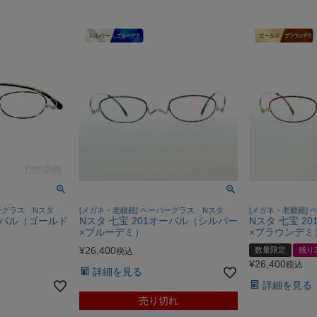
ーグラス Nスタ
[メガネ・老眼鏡] ペーパーグラス Nスタ
[メガネ・老眼鏡]
オーバル（ゴールド
Nスタ 七宝 201オーバル（シルバー
Nスタ 七宝 2
×ブルーデミ）
×ブラウンデミ
¥
26,400
数量限定
残り
税込
¥
26,400
税込
詳細を見る
詳細を見る
売り切れ