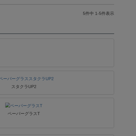
5
件中
1
-
5
件表示
スタクラUP2
ペーパーグラスT