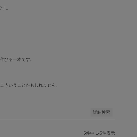
です。
ダーリム
ボストン
ウェリントン
ボスリントン
バタフライ
ティアドロップ
グリーン
パープル
ブルー
グレー
伸びる一本です。
イト
こういうことかもしれません。
詳細検索
5
件中
1
-
5
件表示