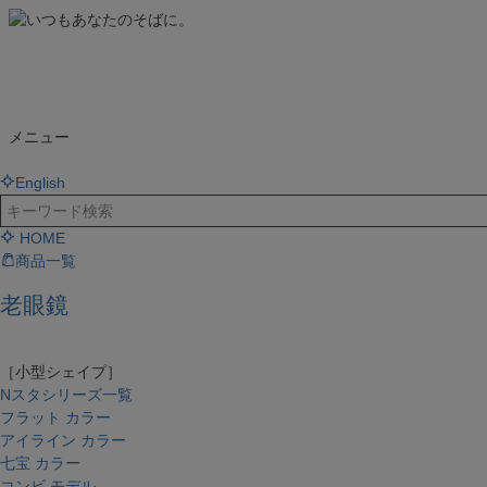
メニュー
English
HOME
商品一覧
老眼鏡
［小型シェイプ］
Nスタシリーズ一覧
フラット カラー
アイライン カラー
七宝 カラー
コンビ モデル