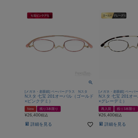
[メガネ・老眼鏡] ペーパーグラス Nスタ
[メガネ・老眼鏡] ペーパ
Nスタ 七宝 201オーバル（ゴールド
Nスタ 七宝 201
×ピンクデミ）
×グレーデミ）
New
残り3本限り
再入荷
残り3本限り
¥
26,400
¥
26,400
税込
税込
詳細を見る
詳細を見る