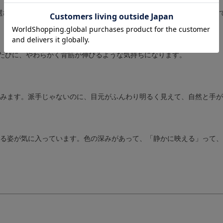
選びました。贈り物にも喜ばれそうで、誰にでもすすめたくなるメガネ
フレームのカタチから探す
オーバル
スクエア
アン
るたびに、やわらかく背筋が伸びるような気持ちになります。
クラウンパント
ラウンド
ース(空白文字)を入れて検索で
カラーから探す
バル グレー」と入力
レッド
ピンク
イエロー
みます。派手じゃないのに、目元がふんわり明るく見えて、自然と手が
シルバー
ゴールド
ホワ
指定しない
る姿が気に入っています。色の深みがあって、「静かに映える」って、
検索する