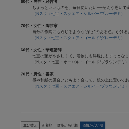
60代・男性・経営者
ちょっといいものを、毎日使いたい──そんな思いで
（Nスタ：七宝・スクエア・シルバー/ブルーデミ）
キーワードで探す
70代・女性・陶芸家
自分の作陶にも通じるような“深さ”のある色。かけ
複数キーワードで検索したい場合は、単語の間にスペ
（Nスタ：七宝・スクエア・ゴールド/グレーデミ）
きます。
例）オーバルのグレーだけ絞り込みたい場合「オー
60代・女性・華道講師
七宝の艶がやさしくて、着物にも洋服にもすっとなじ
価格帯で絞り込む（税抜価格）
（Nスタ：七宝・オーバル・ゴールド/ブラウンデミ）
〜
70代・男性・書家
墨や和紙の風合いともよく合って、机の上に置いてあ
（Nスタ：七宝・スクエア・シルバー/ブラウンデミ）
並び替え
新着順
価格が高い順
価格が安い順