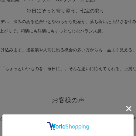
毎日にそっと寄り添う、七宝の彩り。
モデル。深みのある色合いとやわらかな艶感が、落ち着いた上品さを生
仕上がりで、和装にも洋装にもすっとなじむバランス感。
溶け込みます。接客業や人前に出る機会の多い方からも「品よく見える
」「ちょっといいものを、毎日に」。そんな思いに応えてくれる、上質
お客様の声
が増えました。主張しすぎないけど、ちゃんと印象に残る。そんな絶妙