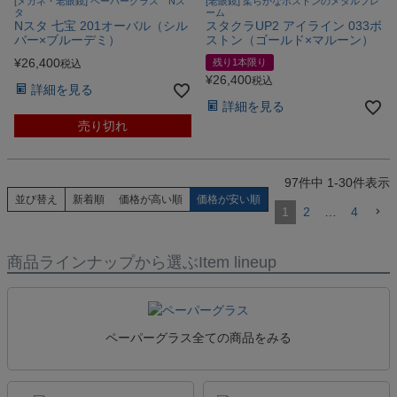
[メガネ・老眼鏡] ペーパーグラス Nス
[老眼鏡] 柔らかなボストンのメタルフレ
タ
ーム
Nスタ 七宝 201オーバル（シル
スタクラUP2 アイライン 033ボ
バー×ブルーデミ）
ストン（ゴールド×マルーン）
¥
26,400
残り1本限り
税込
¥
26,400
税込
詳細を見る
詳細を見る
売り切れ
97
件中
1
-
30
件表示
並び替え
新着順
価格が高い順
価格が安い順
1
2
…
4
商品ラインナップから選ぶ
Item lineup
ペーパーグラス全ての商品をみる