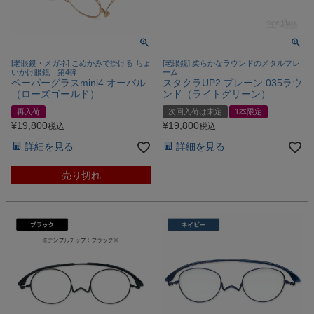
[老眼鏡・メガネ] こめかみで掛ける ちょ
[老眼鏡] 柔らかなラウンドのメタルフレ
いかけ眼鏡 第4弾
ーム
ペーパーグラスmini4 オーバル
スタクラUP2 プレーン 035ラウ
（ローズゴールド）
ンド（ライトグリーン）
再入荷
次回入荷は未定
1本限定
¥
19,800
¥
19,800
税込
税込
詳細を見る
詳細を見る
売り切れ