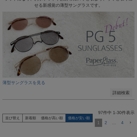
ピンク
せる新感覚の薄型サングラスです。
イエロー
グリーン
パープル
ブルー
グレー
シルバー
ゴールド
ホワイト
指定しない
検索する
薄型サングラスを見る
詳細検索
97
件中
1
-
30
件表示
並び替え
新着順
価格が高い順
価格が安い順
1
2
…
4