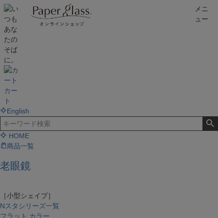
メニ
ュー
カー
ト
English
HOME
商品一覧
老眼鏡
［小型シェイプ］
Nスタシリーズ一覧
フラット カラー