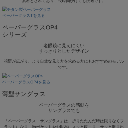
素材とされており、長時間かけても快適です。
ース(空白文字)を入れて検索できます。
例）オーバルのグレーだけ絞り込みたい場合「オーバ
ペーパーグラスTを見る
ル グレー」と入力
ペーパーグラスOP4
価格帯で絞り込む（税抜価格）
シリーズ
〜
老眼鏡に見えにくい
フレームのカタチから探す
すっきりとしたデザイン
オーバル
スクエア
視野が広がり、より自然な見え方を求める方にもおすすめのモデル
アンダーリム
です。
ボストン
ウェリントン
ボスリントン
ペーパーグラスOP4を見る
クラウンパント
薄型サングラス
ラウンド
バタフライ
ペーパーグラスの感動を
ティアドロップ
サングラスでも
カラーから探す
「ペーパーグラス・サングラス」は、折りたたんだ時は限りなくフ
レッド
ラットになり、胸ポケットやお財布にスッと収まり、サッと取り出