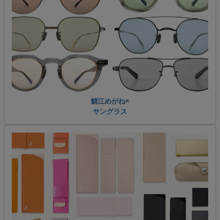
鯖江めがね×
サングラス