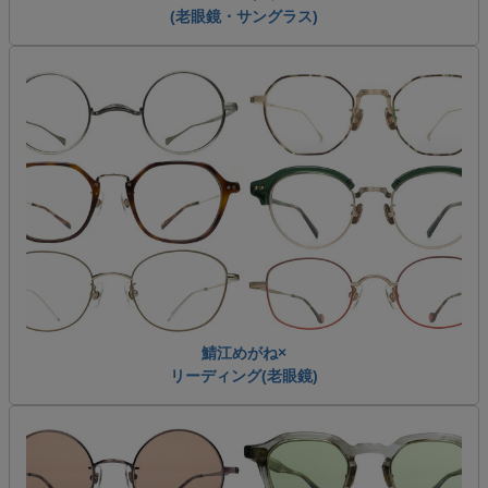
(老眼鏡・サングラス)
鯖江めがね×
リーディング(老眼鏡)