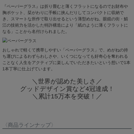
『ペーパーグラス』は折り畳むと薄くフラットになるのでお財布や
胸ポケット、栞がわりに手帳に挟んだりしてコンパクトに収納で
き、スマートな所作で取り出せるという薄型めがね。眼鏡の街・鯖
江の技術力を活かした特許構造により「紙のように薄くフラットに
なる」ことから名付けられました。
おしゃれで軽くて携帯しやすい「ペーパーグラス」で、めがねの持
ち運びによるわずらわしさや、いくつになっても好奇心を奪われる
ことなく人生をアクティブに楽しんでいただきたいという想いで1本
1本丁寧に仕上げています。
＼世界が認めた美しさ／
グッドデザイン賞など4冠達成！
＼累計15万本を突破！／
〈商品ラインナップ〉