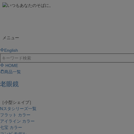
メニュー
English
HOME
商品一覧
老眼鏡
［小型シェイプ］
Nスタシリーズ一覧
フラット カラー
アイライン カラー
七宝 カラー
コンビ モデル