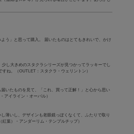
みよう」と思って購入。 届いたものはとてもきれいで、かけ
）
ダーリム
ボストン
ウェリントン
ボスリントン
、少し大きめのスタクラシリーズが見つかってラッキーでし
バタフライ
ティアドロップ
すね。（OUTLET：スタクラ・ウェリントン）
グリーン
パープル
ブルー
グレー
も届いたものを見て、「これ、買って正解！」と心から思い
イト
タ・アイライン・オーバル）
いし薄いし、デザインも老眼鏡っぽくなくて、ふたりで取り
季（紅葉）・アンダーリム・テンプルチップ）