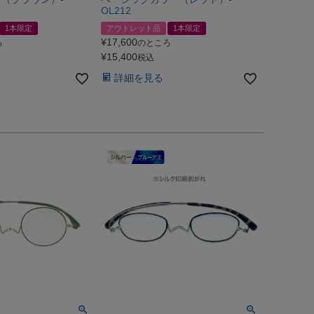
OL212
1本限定
アウトレット品
1本限定
¥
17,600
ろ
のところ
¥
15,400
税込
詳細を見る