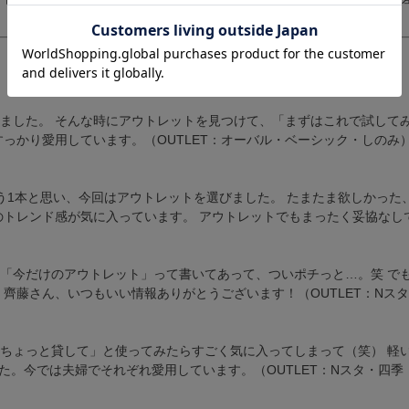
お客様の声
ました。 そんな時にアウトレットを見つけて、「まずはこれで試して
っかり愛用しています。（OUTLET：オーバル・ベーシック・しのみ
フレームのカタチから探す
オーバル
スクエア
アン
う1本と思い、今回はアウトレットを選びました。 たまたま欲しかった
クラウンパント
ラウンド
ース(空白文字)を入れて検索で
トレンド感が気に入っています。 アウトレットでもまったく妥協なしで
カラーから探す
バル グレー」と入力
レッド
ピンク
イエロー
「今だけのアウトレット」って書いてあって、ついポチっと…。笑 で
シルバー
ゴールド
ホワ
齊藤さん、いつもいい情報ありがとうございます！（OUTLET：Nス
指定しない
ちょっと貸して」と使ってみたらすごく気に入ってしまって（笑） 軽
た。今では夫婦でそれぞれ愛用しています。（OUTLET：Nスタ・四
検索する