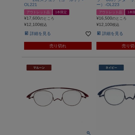
OL221
ー）-OL223
アウトレット品
1本限定
アウトレット品
1本
¥
17,600
¥
16,500
のところ
のところ
¥
12,100
¥
12,100
税込
税込
詳細を見る
詳細を見る
売り切れ
売り切