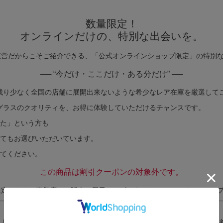
数量限定！
オンラインだけの、特別な出会いを。
直営だからこそご紹介できる、「公式オンラインショップ限定」の特別
── “今だけ・ここだけ・ある分だけ” ──
残り少なく全国の店舗に展開出来ないような希少なレア在庫を厳選して
グラスのクオリティを、お得に体験していただけるチャンスです。
いた」という方も
してもお選びいただいています。
けてください。
この商品は割引クーポンの対象外です。
限定のため、直営店での販売・展示はございません。オンラインショッ
トレット商品です。 ご使用に支障のない範囲で、外観にわずかな個体