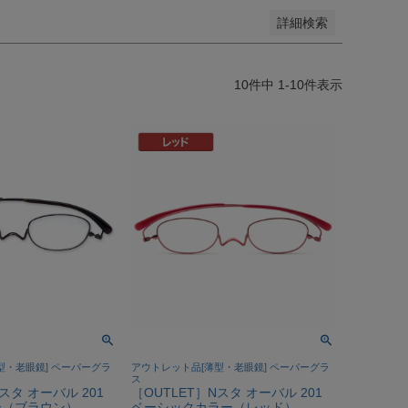
詳細検索
10
件中
1
-
10
件表示
型・老眼鏡] ペーパーグラ
アウトレット品[薄型・老眼鏡] ペーパーグラ
ス
スタ オーバル 201
［OUTLET］Nスタ オーバル 201
（ブラウン）-
ベーシックカラー（レッド）-