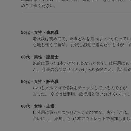
めご了承ください。
50代・女性・事務職
老眼鏡は初めてで、正直どれを選べばいいか迷ってい
心地も軽くて自然。 お試し感覚で選んだつもりが、す
キーワードで探す
60代・男性・建築士
以前に買った1本がとても良かったので、仕事用にも
複数キーワードで検索したい場合は、単語の間にスペ
た。 仕事の合間にサッとかけられる軽さと、見た目の
きます。
例）オーバルのグレーだけ絞り込みたい場合「オー
50代・女性・販売職
いつもメルマガで情報をチェックしているのですが、
価格帯で絞り込む（税抜価格）
ました。 今では仕事用、旅行用と使い分けています。
〜
60代・女性・主婦
自分用に買ったつもりだったのですが、夫が「これ、
合いに…。 結局、もう1本アウトレットで追加しまし