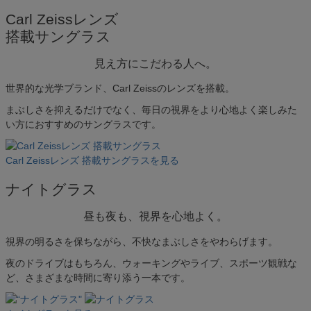
ース(空白文字)を入れて検索できます。
Carl Zeissレンズ
例）オーバルのグレーだけ絞り込みたい場合「オーバ
搭載サングラス
ル グレー」と入力
見え方にこだわる人へ。
価格帯で絞り込む（税抜価格）
世界的な光学ブランド、Carl Zeissのレンズを搭載。
〜
フレームのカタチから探す
まぶしさを抑えるだけでなく、毎日の視界をより心地よく楽しみた
オーバル
い方におすすめのサングラスです。
スクエア
アンダーリム
Carl Zeissレンズ 搭載サングラスを見る
ボストン
ウェリントン
ナイトグラス
ボスリントン
クラウンパント
昼も夜も、視界を心地よく。
ラウンド
バタフライ
視界の明るさを保ちながら、不快なまぶしさをやわらげます。
ティアドロップ
夜のドライブはもちろん、ウォーキングやライブ、スポーツ観戦な
ど、さまざまな時間に寄り添う一本です。
カラーから探す
レッド