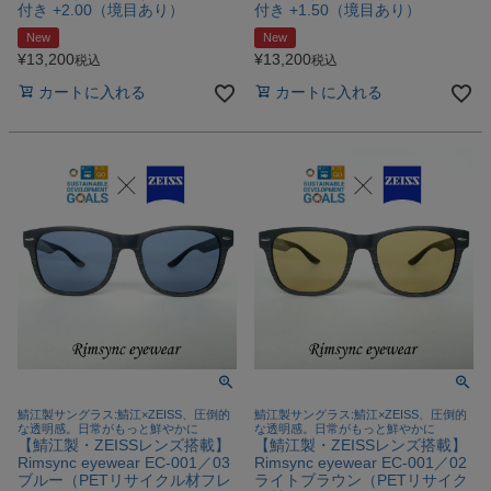
付き +2.00（境目あり）
付き +1.50（境目あり）
New
New
¥
13,200
¥
13,200
税込
税込
カートに入れる
カートに入れる
鯖江製サングラス:鯖江×ZEISS、圧倒的
鯖江製サングラス:鯖江×ZEISS、圧倒的
な透明感。日常がもっと鮮やかに
な透明感。日常がもっと鮮やかに
【鯖江製・ZEISSレンズ搭載】
【鯖江製・ZEISSレンズ搭載】
Rimsync eyewear EC-001／03
Rimsync eyewear EC-001／02
ブルー（PETリサイクル材フレ
ライトブラウン（PETリサイク