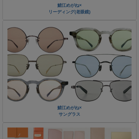
鯖江めがね×
リーディング(老眼鏡)
鯖江めがね×
サングラス