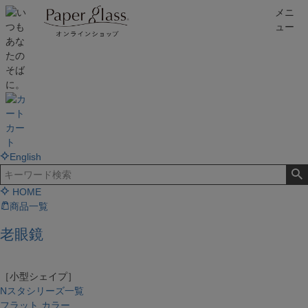
メニ
ュー
カー
ト
English
HOME
商品一覧
老眼鏡
［小型シェイプ］
Nスタシリーズ一覧
フラット カラー