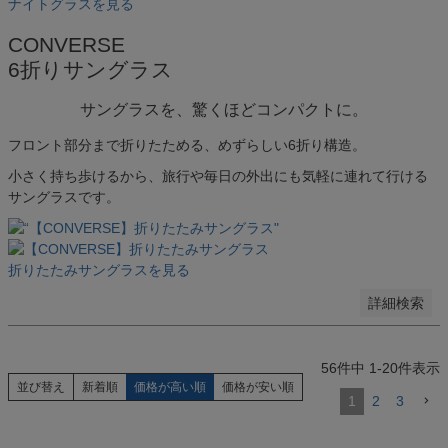
ナイトグラスを見る
ピンク
イエロー
CONVERSE
グリーン
6折りサングラス
パープル
ブルー
サングラスを、驚くほどコンパクトに。
グレー
シルバー
フロント部分まで折りたためる、めずらしい6折り構造。
ゴールド
ホワイト
小さく持ち歩けるから、旅行や毎日の外出にも気軽に連れて行ける
サングラスです。
指定しない
検索する
折りたたみサングラスを見る
詳細検索
56
件中
1
-
20
件表示
並び替え
新着順
価格が高い順
価格が安い順
1
2
3