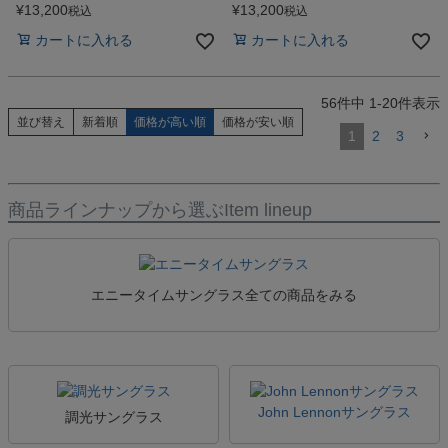
¥
13,200
¥
13,200
税込
税込
カートに入れる
カートに入れる
56
件中
1
-
20
件表示
並び替え
新着順
価格が高い順
価格が安い順
1
2
3
商品ラインナップから選ぶ
Item lineup
エニータイムサングラス全ての商品をみる
John Lennonサングラス
調光サングラス