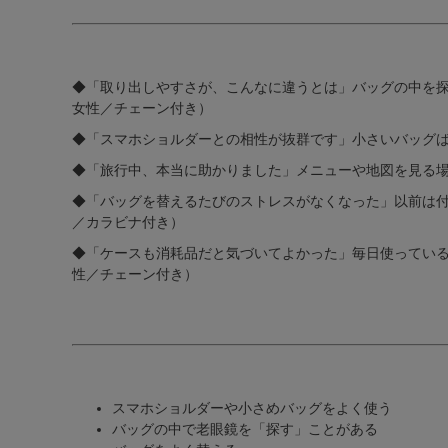
◆「取り出しやすさが、こんなに違うとは」バッグの中を探
女性／チェーン付き）
◆「スマホショルダーとの相性が抜群です」小さいバッグば
◆「旅行中、本当に助かりました」メニューや地図を見る場
◆「バッグを替えるたびのストレスがなくなった」以前は付
／カラビナ付き）
◆「ケースも消耗品だと気づいてよかった」毎日使っている
性／チェーン付き）
スマホショルダーや小さめバッグをよく使う
バッグの中で老眼鏡を「探す」ことがある