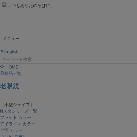
メニュー
English
HOME
商品一覧
老眼鏡
［小型シェイプ］
Nスタシリーズ一覧
フラット カラー
アイライン カラー
七宝 カラー
コンビ モデル