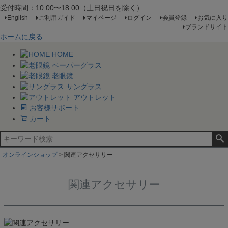
スクエア
受付時間：10:00〜18:00（土日祝日を除く）
アンダーリム
English
ご利用ガイド
マイページ
ログイン
会員登録
お気に入り
ボストン
ブランドサイト
ウェリントン
ホームに戻る
ボスリントン
HOME
クラウンパント
ペーパーグラス
ラウンド
老眼鏡
バタフライ
サングラス
ティアドロップ
アウトレット
お客様サポート
カラーから探す
カート
レッド
ピンク
イエロー
グリーン
オンラインショップ
関連アクセサリー
パープル
ブルー
関連アクセサリー
グレー
シルバー
ゴールド
ホワイト