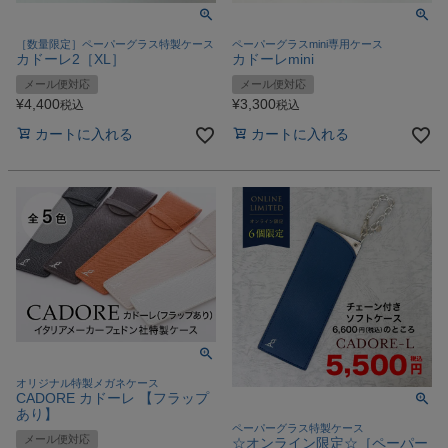
［数量限定］ペーパーグラス特製ケース
ペーパーグラスmini専用ケース
カドーレ2［XL］
カドーレmini
メール便対応
メール便対応
¥
4,400
¥
3,300
税込
税込
カートに入れる
カートに入れる
オリジナル特製メガネケース
CADORE カドーレ 【フラップ
あり】
ペーパーグラス特製ケース
メール便対応
☆オンライン限定☆［ペーパー