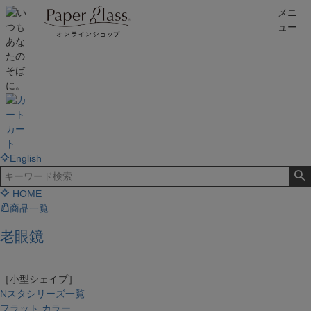
メニ
ュー
カー
ト
English
HOME
商品一覧
老眼鏡
［小型シェイプ］
Nスタシリーズ一覧
フラット カラー