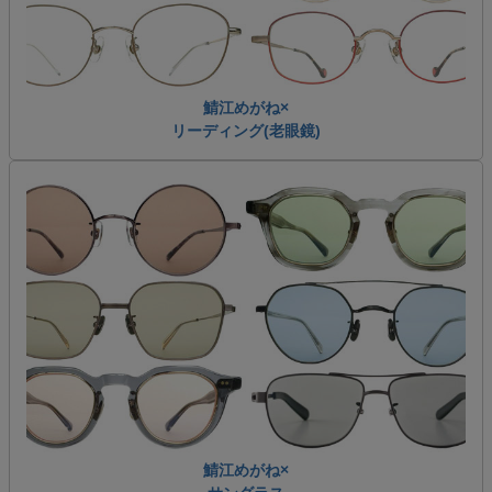
鯖江めがね×
リーディング(老眼鏡)
鯖江めがね×