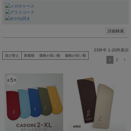
指定しない
検索する
詳細検索
23
件中
1
-
20
件表示
並び替え
新着順
価格が高い順
価格が安い順
1
2