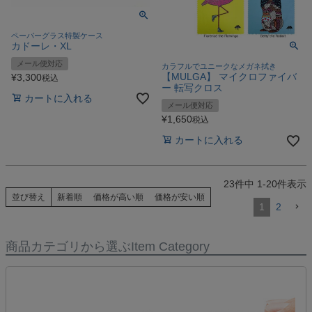
ペーパーグラス特製ケース
カドーレ・XL
メール便対応
カラフルでユニークなメガネ拭き
【MULGA】 マイクロファイバ
¥
3,300
税込
ー 転写クロス
カートに入れる
メール便対応
¥
1,650
税込
カートに入れる
23
件中
1
-
20
件表示
並び替え
新着順
価格が高い順
価格が安い順
1
2
商品カテゴリから選ぶ
Item Category