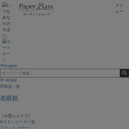
メニ
ュー
カー
ト
English
HOME
商品一覧
老眼鏡
［小型シェイプ］
Nスタシリーズ一覧
フラット カラー