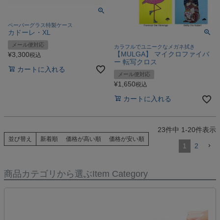
ペーパーグラス特製ケース
カドーレ・XL
メール便対応
カラフルでユニークなメガネ拭き
【MULGA】 マイクロファイバ
¥
3,300
税込
ー 転写クロス
カートに入れる
メール便対応
¥
1,650
税込
カートに入れる
23
件中
1
-
20
件表示
並び替え
新着順
価格が高い順
価格が安い順
1
2
商品カテゴリから選ぶ
Item Category