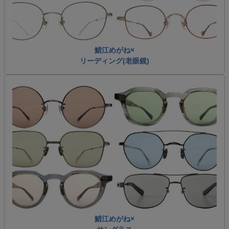
鯖江めがね×
リーディング(老眼鏡)
鯖江めがね×