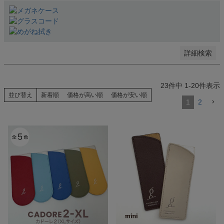
指定しない
検索する
詳細検索
23
件中
1
-
20
件表示
並び替え
新着順
価格が高い順
価格が安い順
1
2