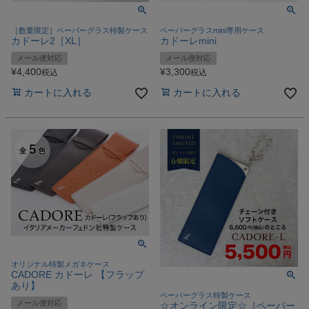
［数量限定］ペーパーグラス特製ケース
ペーパーグラスmini専用ケース
カドーレ2［XL］
カドーレmini
メール便対応
メール便対応
¥
4,400
¥
3,300
税込
税込
カートに入れる
カートに入れる
オリジナル特製メガネケース
CADORE カドーレ 【フラップ
あり】
ペーパーグラス特製ケース
メール便対応
☆オンライン限定☆［ペーパー